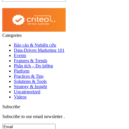
Categories
Báo cáo & Nghiên cứu
Data-Driven Marketing 101
Events
Features & Trends
Phân tích – Đo lường
Platform
Practices & Tips
Solutions & Tools
Strategy & Insight
Uncategorized
Videos
Subscribe
Subscribe to our email newsletter .