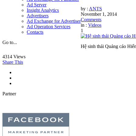
Ad Server
by :
ANTS
Insight Analytics
November 1, 2014
Advertisers
Comments
Ad Exchange for Advertiser
in :
Videos
Ad Operation Services
1
Contacts
Go to...
Hệ sinh thái Quảng cáo Hiển
4314
Views
Share This
Partner