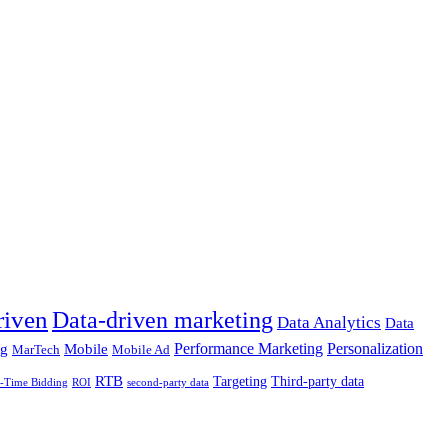
riven
Data-driven marketing
Data Analytics
Data
Performance Marketing
Personalization
ng
Mobile
MarTech
Mobile Ad
RTB
Targeting
Third-party data
ROI
l-Time Bidding
second-party data