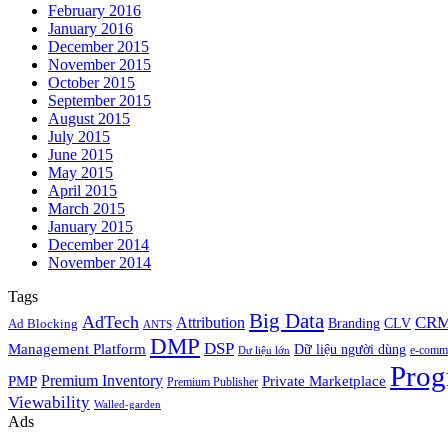
February 2016
January 2016
December 2015
November 2015
October 2015
September 2015
August 2015
July 2015
June 2015
May 2015
April 2015
March 2015
January 2015
December 2014
November 2014
Tags
Big Data
AdTech
CR
Attribution
Branding
CLV
Ad Blocking
ANTS
DMP
DSP
Management Platform
Dữ liệu người dùng
e-comm
Dư liệu lớn
Prog
Premium Inventory
PMP
Private Marketplace
Premium Publisher
Viewability
Walled-garden
Ads