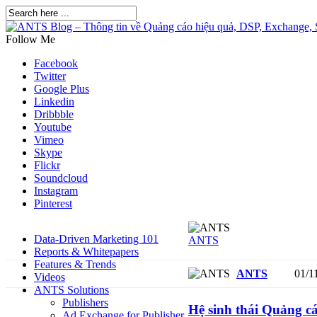
Follow Me
Facebook
Twitter
Google Plus
Linkedin
Dribbble
Youtube
Vimeo
Skype
Flickr
Soundcloud
Instagram
Pinterest
Data-Driven Marketing 101
ANTS
Reports & Whitepapers
Features & Trends
ANTS
01/1
Videos
ANTS Solutions
Publishers
Hệ sinh thái Quảng cá
Ad Exchange for Publisher