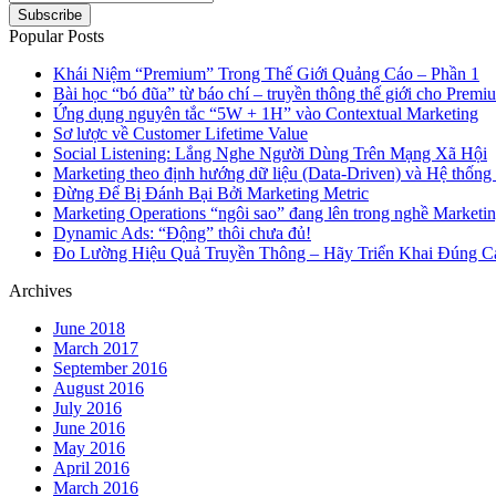
Popular Posts
Khái Niệm “Premium” Trong Thế Giới Quảng Cáo – Phần 1
Bài học “bó đũa” từ báo chí – truyền thông thế giới cho Prem
Ứng dụng nguyên tắc “5W + 1H” vào Contextual Marketing
Sơ lược về Customer Lifetime Value
Social Listening: Lắng Nghe Người Dùng Trên Mạng Xã Hội
Marketing theo định hướng dữ liệu (Data-Driven) và Hệ thốn
Đừng Để Bị Đánh Bại Bởi Marketing Metric
Marketing Operations “ngôi sao” đang lên trong nghề Marketi
Dynamic Ads: “Động” thôi chưa đủ!
Đo Lường Hiệu Quả Truyền Thông – Hãy Triển Khai Đúng Cá
Archives
June 2018
March 2017
September 2016
August 2016
July 2016
June 2016
May 2016
April 2016
March 2016