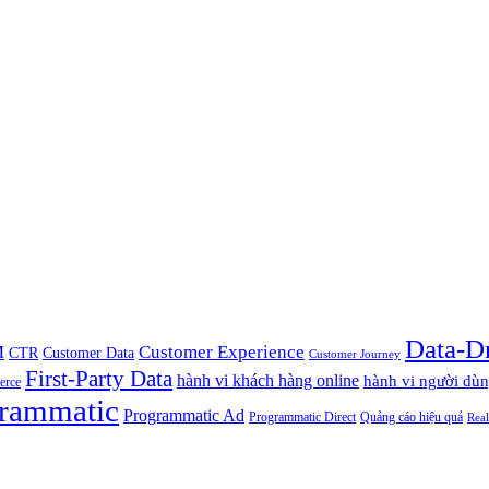
Data-D
M
Customer Experience
Customer Data
CTR
Customer Journey
First-Party Data
hành vi khách hàng online
hành vi người dù
erce
rammatic
Programmatic Ad
Programmatic Direct
Quảng cáo hiệu quả
Rea